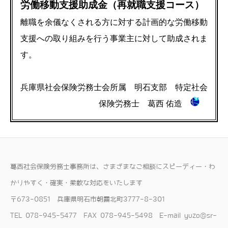
労働移動支援助成金（再就職支援コース）
離職を余儀なくされる方に対する計画的な労働移動
支援への取り組みを行う事業主に対して助成されま
す。
兵庫県社会保険労務士会所属 明石支部 特定社会
保険労務士 葛西 佑造
​葛西社会保険労務士事務所は、さまざまなご相談にスピーディー・わ
かりやすく・確実・柔軟な対応をいたします
〒673-0851 兵庫県明石市朝霧北町3777-8-301
TEL 078-945-5477 FAX 078-945-5498 E-mail yuzo@sr-