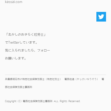
kassai.com
「あかしのおきらく社労士」
でTwitterしています。
気に入られましたら、フォロー
​お願いします。
兵庫県明石市の特定社会保険労務士（特定社労士） 葛西佑造（かっさいゆうぞう） 葛
西社会保険労務士事務所
Copyright（C）葛西社会保険労務士事務所 ALL Rights Reserved.